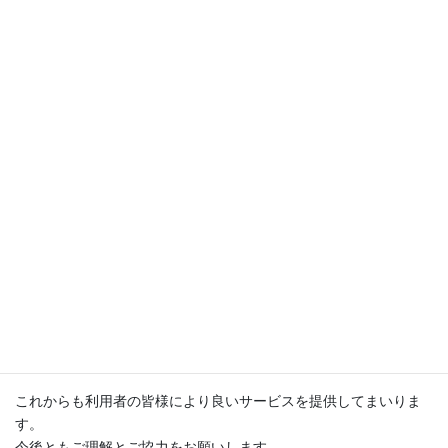
変更
いつも多摩科学技術高校同窓会のサイトをご利用いただき、あり
がとうございます。
本日9月14日(日)に、本サイトのデザイン変更を行いました。
この変更は利用者の利便性を向上させることが目的です。
変更点は以下のとおりです。
パソコン用、スマートフォン用ページともにサイト上部にメ
インメニューを設置
パソコン用ページの横幅を拡大し、左側にサブメニューを設
置
スマートフォン用ページにツリー型メニューの設置
その他サイト細部の変更
これからも利用者の皆様により良いサービスを提供してまいりま
す。
今後ともご理解とご協力をお願いします。