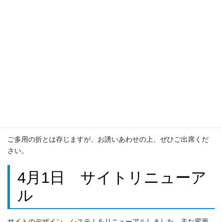
同窓会の活動報告のため、同窓会総会を下記の日程で開催いたし
ます。
日時: 平成29年 9月17日(日) 13:00 〜
場所: 多摩科学技術高校 柔道場
議事:
活動報告
収支報告
規約改正について
ご多用の折とは存じますが、お誘いあわせの上、ぜひご出席くだ
さい。
4月1日 サイトリニューア
ル
サイトのデザイン、システムをリニューアルしました。主な変更